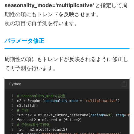
seasonality_mode='multiplicative'
と指定して周
期性の項にもトレンドを反映させます。
次の項目で再予測を行います。
パラメータ修正
周期性の項にもトレンドが反映されるように修正し
て再予測を行います。
Python
# seasonality_modeを設定
m2 = Prophet(
seasonality_mode
 = 
'multiplicative'
)
m2.fit(df)
# 予測
future2 = m2.make_future_dataframe(
periods
=
60
, 
freq
=
'MS
forecast2 = m2.predict(future2)
# 予測結果を可視化
fig = m2.plot(forecast2)