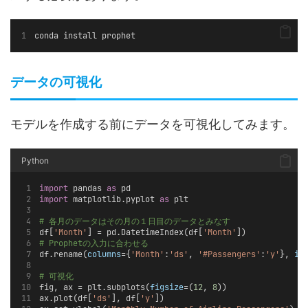
conda install prophet
データの可視化
モデルを作成する前にデータを可視化してみます。
Python
import
 pandas 
as
 pd
import
 matplotlib.pyplot 
as
 plt
# 各月のデータはその月の１日目のデータとみなす
df[
'Month'
] = pd.DatetimeIndex(df[
'Month'
]) 
# Prophetの入力に合わせる
df.rename(
columns
={
'Month'
:
'ds'
, 
'#Passengers'
:
'y'
}, 
in
# 可視化
fig, ax = plt.subplots(
figsize
=(
12
, 
8
))
ax.plot(df[
'ds'
], df[
'y'
])