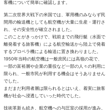
客機について簡単に確認します。
第二次世界大戦下の米国では、軍用機のみならず民
間用の輸送機としても航空機が大量に生産・運行さ
れ、その安全性が確立されました。
このことがきっかけで、戦前までの飛行艇（水面で
離発着する旅客機）による航空輸送から陸上で発着
するプロペラ機による輸送に置き換わりました。
1950年当時の航空機は一般庶民には高嶺の花で、
一部の富裕層や企業の重役など一部の人々の利用に
限られ、一般市民が利用する機会はそうありません
でした。
まだまだ利用者層は限られるとはいえ、着実に旅客
機が社会へ浸透していった時代でした。
技術革新も続き、航空機への与圧室の採用が進み、