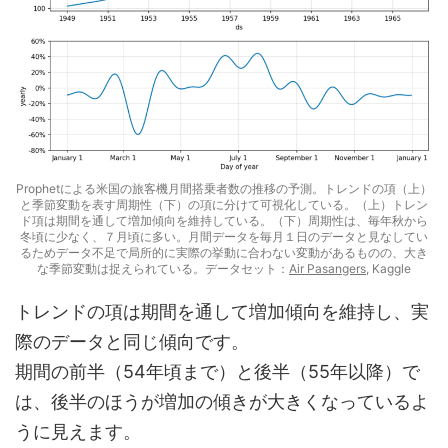
Prophetによる米国の旅客機月間搭乗者数の推移の予測。トレンドの項（上）
と季節変動を表す周期性（下）の項に分けて可視化している。（上）トレン
ド項は期間を通して増加傾向を維持している。（下）周期性は、毎年秋から
冬頃に少なく、７月頃に多い。月間データを毎月１日のデータと見なしてい
るためデータ不足で局所的に実際の挙動に合わない変動があるものの、大き
な季節変動は捉えられている。データセット：
Air Pasangers
, Kaggle
トレンドの項は期間を通して増加傾向を維持し、実
際のデータと同じ傾向です。
期間の前半（54年頃まで）と後半（55年以降）で
は、後半のほうが増加の傾きが大きくなっているよ
うに見えます。