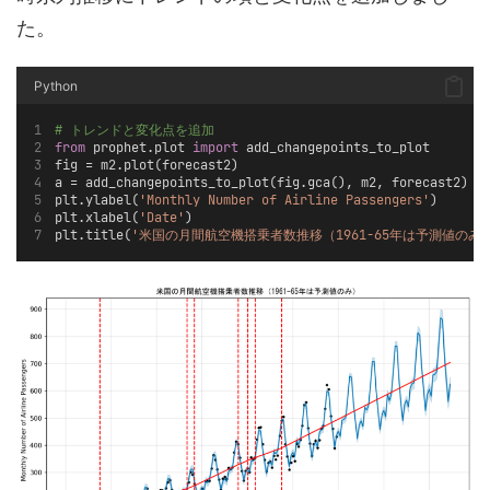
た。
Python
# トレンドと変化点を追加
from
 prophet.plot 
import
 add_changepoints_to_plot
fig = m2.plot(forecast2)
a = add_changepoints_to_plot(fig.gca(), m2, forecast2)
plt.ylabel(
'Monthly Number of Airline Passengers'
)
plt.xlabel(
'Date'
)
plt.title(
'米国の月間航空機搭乗者数推移（1961-65年は予測値のみ