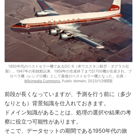
1950年代のベストセラー機であるDC-6（米ウエスタン航空・ダグラス社
製）。1947年の初就航以来、1959年の生産終了まで計700機が生産され、プ
ロペラ機（レシプロ機）として最後のベストセラー機となった。出典：
Wikimedia Commons
, Public domain, 2023/1/29閲覧
前段が長くなっていますが、予測を行う前に（多少
なりとも）背景知識を仕入れておきます。
ドメイン知識があることは、処理の選択や結果の考
察に役立つ可能性があります。
そこで、データセットの期間である1950年代の旅