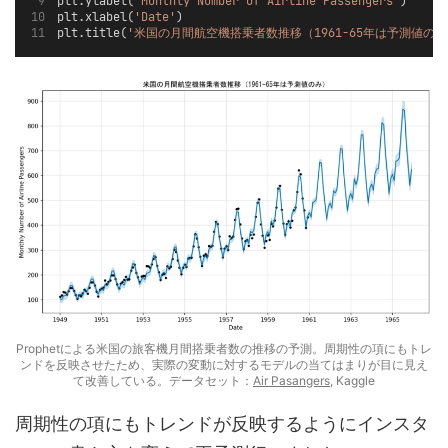
plt.ylabel(
'Monthly Number of Airline Passengers'
)
plt.xlabel(
'Date'
)
plt.title(
'米国の月間航空機搭乗者数推移（1961-65年は予測値のみ
Prophetによる米国の旅客機月間搭乗者数の推移の予測。周期性の項にもトレ
ンドを反映させたため、実際の変動に対するモデルの当てはまりが目に見え
て改善している。データセット：
Air Pasangers
, Kaggle
周期性の項にもトレンドが反映するようにインスタ