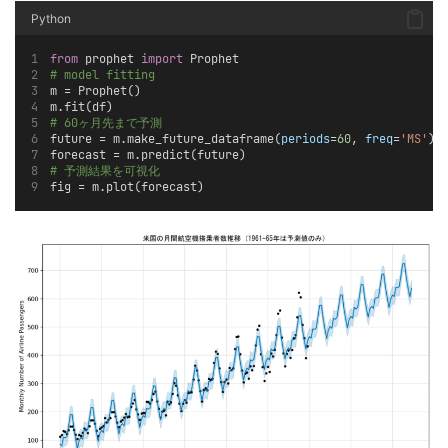
Python
from
 prophet 
import
 Prophet
# model fitting
m = Prophet()
m.fit(df)
# 60ヶ月先まで予測
future = m.make_future_dataframe(
periods
=
60
, 
freq
=
'MS'
)
forecast = m.predict(future)
# 予測結果を可視化
fig = m.plot(forecast)