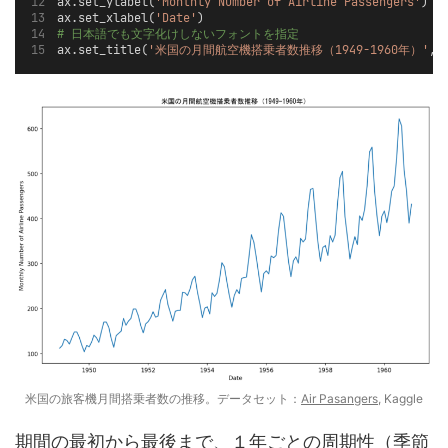
ax.set_ylabel(
'Monthly Number of Airline Passengers'
)
ax.set_xlabel(
'Date'
)
# 日本語でも文字化けしないフォントを指定
ax.set_title(
'米国の月間航空機搭乗者数推移（1949-1960年）'
, 
米国の旅客機月間搭乗者数の推移。データセット：
Air Pasangers
, Kaggle
期間の最初から最後まで、１年ごとの周期性（季節